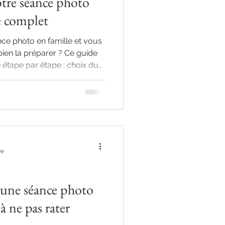
otre séance photo
de complet
ce photo en famille et vous
n la préparer ? Ce guide
tape par étape : choix du
horaires… Tout est pensé pour
naturelle et pleine
re
e une séance photo
à ne pas rater