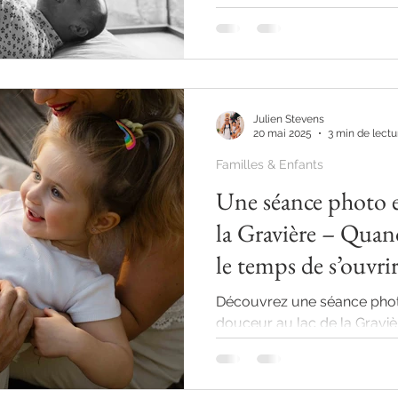
parc, ou un lieu...
Julien Stevens
20 mai 2025
3 min de lectu
Familles & Enfants
Une séance photo e
la Gravière – Quan
le temps de s’ouvri
Découvrez une séance phot
douceur au lac de la Graviè
naturelles et lumineuses, pri
printemps. Une petite fille 
de gros mots… et beaucoup