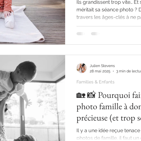
Ils grandissent trop vite… Et
méritait sa séance photo ? Da
travers les âges-clés à ne
souvenirs forts en famille.
Julien Stevens
28 mai 2025
3 min de lectu
Familles & Enfants
🏡 📸 Pourquoi fai
photo famille à dom
précieuse (et trop 
estimée)
Il y a une idée reçue tenace
photos de famille, il faut u