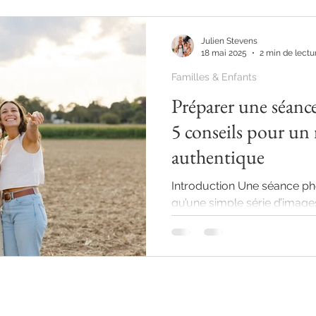
Julien Stevens
18 mai 2025
2 min de lectu
Familles & Enfants
Préparer une séance
5 conseils pour un 
authentique
Introduction Une séance pho
qu’une simple série d’imag
connexion, de rires, de...