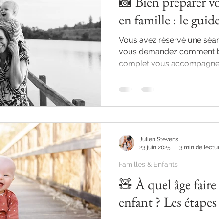
📸 Bien préparer v
en famille : le gui
Vous avez réservé une séan
vous demandez comment bie
complet vous accompagne é
lieu, tenues, objets utiles, 
vivre une expérience fluide, 
d’émotion.
Julien Stevens
23 juin 2025
3 min de lectu
Familles & Enfants
🧸 À quel âge fair
enfant ? Les étapes 