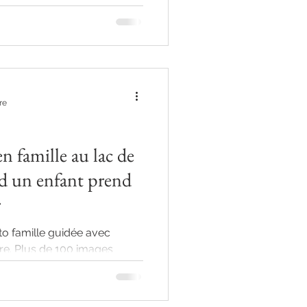
re
n famille au lac de
d un enfant prend
r
o famille guidée avec
re. Plus de 100 images
ses au fil d’un soir de
d’abord timide, un concours
 d’émotion.