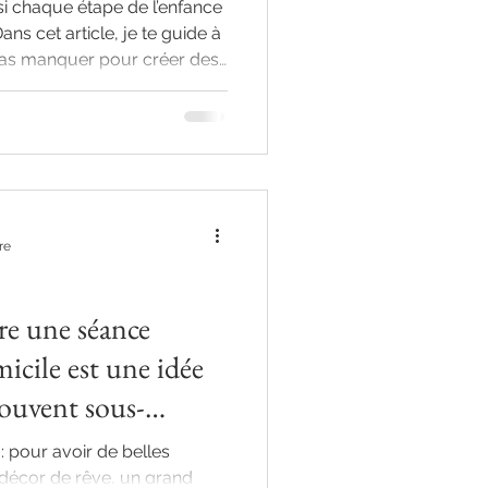
 si chaque étape de l’enfance
ns cet article, je te guide à
 pas manquer pour créer des
re
re une séance
icile est une idée
souvent sous-
 : pour avoir de belles
n décor de rêve, un grand