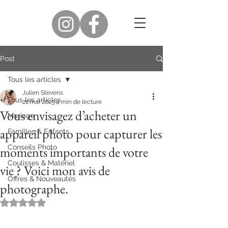
Post
Tous les articles
Julien Stevens
Tous les articles
21 mai 2025
4 min de lecture
Vous envisagez d’acheter un
Mariage
appareil photo pour capturer les
Familles & Enfants
Conseils Photo
moments importants de votre
Coulisses & Matériel
vie ? Voici mon avis de
Offres & Nouveautés
photographe.
Noté NaN étoiles sur 5.