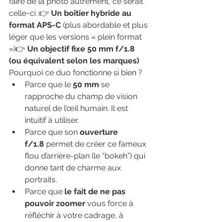
faire de la photo autrement, ce serait 
celle-ci :👉 
Un boîtier hybride au 
format APS-C
 (plus abordable et plus 
léger que les versions « plein format 
»)👉 
Un objectif fixe 50 mm f/1.8 
(ou équivalent selon les marques)
Pourquoi ce duo fonctionne si bien ?
Parce que le 
50 mm
 se 
rapproche du champ de vision 
naturel de l’œil humain. Il est 
intuitif à utiliser.
Parce que son 
ouverture 
f/1.8
 permet de créer ce fameux 
flou d’arrière-plan (le “bokeh”) qui 
donne tant de charme aux 
portraits.
Parce que 
le fait de ne pas 
pouvoir zoomer
 vous force à 
réfléchir à votre cadrage, à 