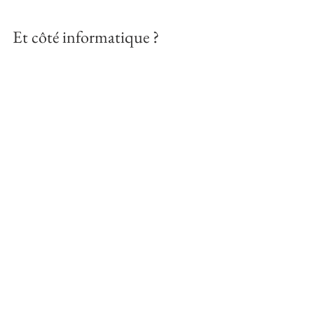
Et côté informatique ?
Rien de fou à prévoir, mais quelques 
points essentiels :
Un ordinateur avec un bon 
processeur
 (Intel i5 ou équivalent)
16 Go de RAM
 si possible (8 Go 
au strict minimum)
Un disque SSD
 pour que vos 